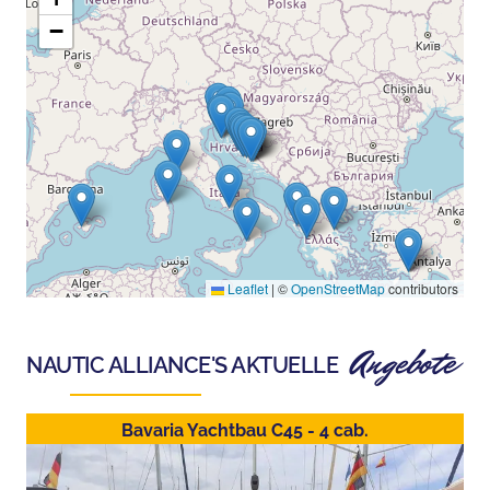
−
Leaflet
|
©
OpenStreetMap
contributors
Angebote
NAUTIC ALLIANCE
'S AKTUELLE
Bavaria Yachtbau C45 - 4 cab.