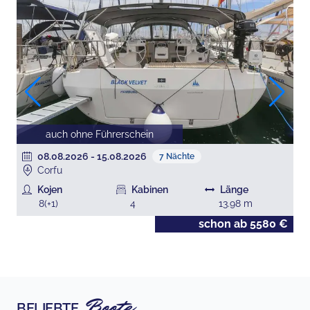
auch ohne Führerschein
08.08.2026
-
15.08.2026
7
Nächte
Corfu
Kojen
Kabinen
Länge
8
(+
1
)
4
13.98
m
€
schon ab
5580
€
Boote
BELIEBTE